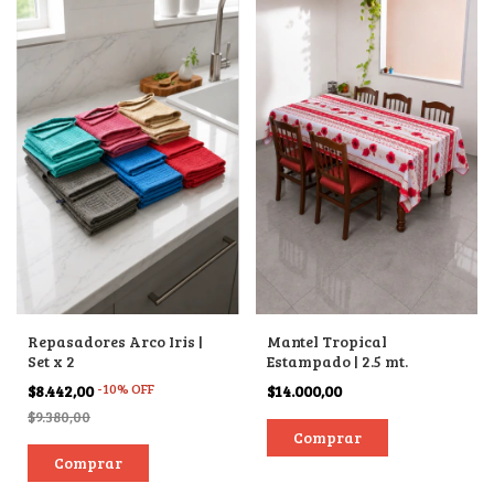
Repasadores Arco Iris |
Mantel Tropical
Set x 2
Estampado | 2.5 mt.
-
10
%
OFF
$8.442,00
$14.000,00
$9.380,00