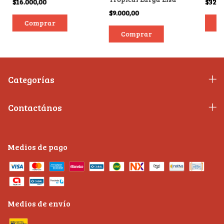
$16.000,00
$32.5
$9.000,00
Comprar
Categorías
Contactános
Medios de pago
Medios de envío