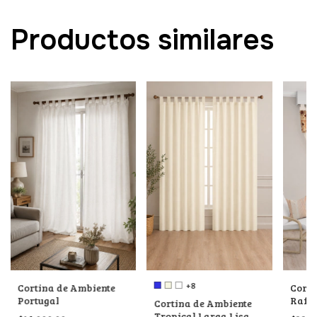
Productos similares
+8
Cortina de Ambiente
Corti
Portugal
Rafia
Cortina de Ambiente
Tropical Larga Lisa