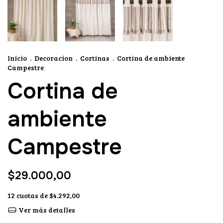
Inicio
.
Decoracion
.
Cortinas
.
Cortina de ambiente
Campestre
Cortina de
ambiente
Campestre
$29.000,00
12
cuotas de
$4.292,00
Ver más detalles