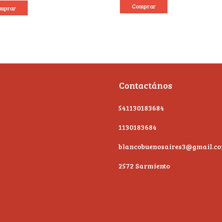
mprar
Contactános
541130183684
1130183684
blancobuenosaires3@gmail.c
2572 Sarmiento