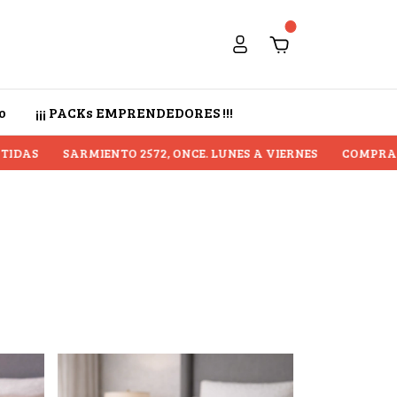
0
o
¡¡¡ PACKs EMPRENDEDORES !!!
DAS
SARMIENTO 2572, ONCE. LUNES A VIERNES
COMPRA MIN